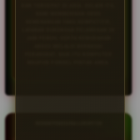
DAN TERCEPAT DI ASIA. SELAIN ITU,
KAMI MEMBERIKAN ODDS
KEMENANGAN YANG KOMPETITIF,
LAYANAN DUKUNGAN PELANGGAN 24
JAM PENUH, SERTA KEMUDAHAN
AKSES MELALUI BERBAGAI
PERANGKAT, BAIK ITU KOMPUTER
MAUPUN PONSEL PINTAR ANDA.
REVIEW PENGGUNA LUXURY138