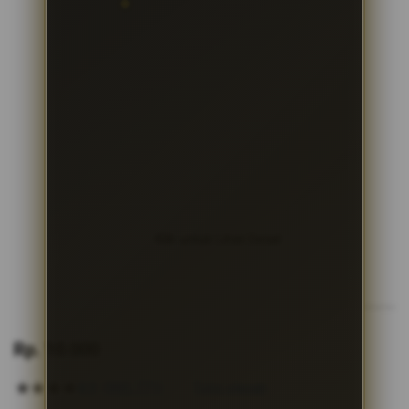
Klik untuk Lihat Detail
Skip
to
Rp. 10.000
the
beginning
4.9
(995.771)
Tulis ulasan
4.5
of