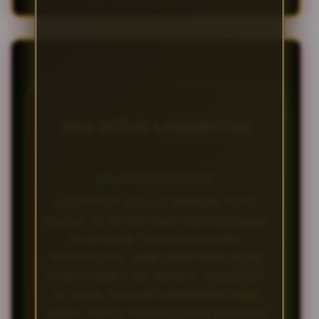
FAQ SITUS LUXURY138
APA ITU LUXURY138?
LUXURY138 ADALAH BANDAR TOTO
MACAU 4D RESMI YANG MENYEDIAKAN
PLATFORM TARUHAN DARING
TERPERCAYA. KAMI BERFOKUS PADA
PENYEDIAAN LIVE RESULT TERCEPAT
SE-ASIA, SISTEM TRANSAKSI YANG
AMAN, SERTA PENGALAMAN BERMAIN