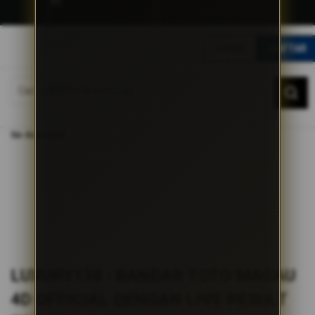
G
r
LOGIN
DAFTAR
a
t
DAFTAR
LOGIN
i
s
O
Home
n
LUXURY138 : Bandar Toto Macau 4D Official Dengan Live Result Tercepat
Se-Asia 2026
g
k
i
r
s
e
-
I
n
d
LUXURY138 : BANDAR TOTO MACAU
o
n
4D OFFICIAL DENGAN LIVE RESULT
e