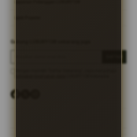
Layanan Pelanggan LUXURY138
LUXURY138
LUXURY138 LOGIN
Link Populer
FAQ
LUXURY138 DAFTAR
LUXURY138 Bonus
LUXURY138
Gabung LUXURY138 sekarang juga
LUXURY138 LINK ALTERNATIF
LUXURY138 Live Chat
LUXURY138 LOGIN
DAFTAR
Sitemap
LUXURY138 DAFTAR
Dengan memilih "Daftar Sekarang", saya menyetujui
kebijakan keamanan data
LUXURY138 Indonesia
LUXURY138 LINK
LUXURY138 LINK ALTERNATIF
LUXURY138 PROMO
LINK ALTERNATIF