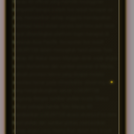
Macau 4D official yang memiliki keunggulan
kompetitif berupa sistem live result tercepat se-
Asia, memastikan setiap anggota mendapatkan
informasi hasil undian secara real-time jauh lebih
cepat dibandingkan platform togel manapun di
kawasan Asia Pasifik. Kecepatan live result
LUXURY138 dalam menyajikan hasil undian Toto
Macau 4D diukur dalam hitungan detik sejak angka
resmi diumumkan dari sumber pasaran di Macau,
sebuah prestasi teknis yang dicapai melalui
investasi besar pada infrastruktur streaming data
yang menghubungkan server LUXURY138
langsung dengan sumber undian resmi. Status
official sebagai bandar Toto Macau 4D
memberikan LUXURY138 akses eksklusif ke data
hasil undian dari sumber primer, memastikan
setiap angka yang ditampilkan dalam live result