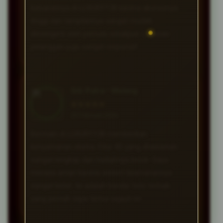
keluarannya di LUXURY138 karena akurasinya
tinggi dan tampilannya sangat mudah
dimengerti oleh pemula sekalipun. Layanan
pelanggan juga sangat responsif.
Siti Putra • Malang
★★★★★
23 Februari 2026
Bermain di LUXURY138 memberikan
kenyamanan ekstra. Fitur 4D yang ditawarkan
sangat lengkap dan hadiahnya besar. Saya
merasa aman karena sistem keamanannya
sangat ketat. Ini adalah bandar toto terbaik
yang pernah saya temui sejauh ini.