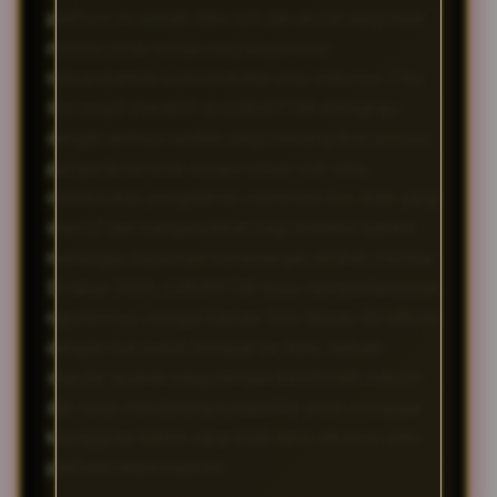
platform ini adalah data asli dan akurat yang tidak
melalui pihak ketiga yang berpotensi
menambahkan keterlambatan atau inakurasi. Fitur
live result interaktif di LUXURY138 dilengkapi
dengan animasi undian yang menampilkan proses
pengambilan bola secara virtual real-time,
memberikan pengalaman menonton live draw yang
imersif dan mengasyikkan bagi member sambil
menunggu kepastian kemenangan taruhan mereka.
Di tahun 2026, LUXURY138 terus mempertahankan
reputasinya sebagai bandar Toto Macau 4D official
dengan live result tercepat se-Asia, sebuah
standar layanan yang menjadi benchmark industri
dan terus mendorong kompetitor untuk mengejar
keunggulan teknis yang telah lama dikuasai oleh
platform terpercaya ini.