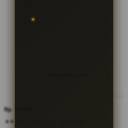
Klik untuk Lihat Detail
Skip
to
Rp. 10.000
the
beginning
4.9
(995.771)
Tulis ulasan
4.5
of