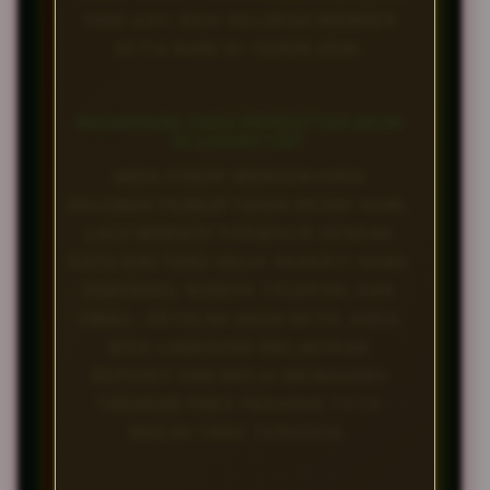
YANG ADIL BAGI SELURUH MEMBER
SETIA KAMI DI TAHUN 2026.
BAGAIMANA CARA MENDAFTAR AKUN
DI LUXURY138?
ANDA CUKUP MENGUNJUNGI
HALAMAN PENDAFTARAN RESMI KAMI,
LALU MENGISI FORMULIR DENGAN
DATA DIRI YANG VALID SEPERTI NAMA
REKENING, NOMOR TELEPON, DAN
EMAIL. SETELAH AKUN AKTIF, ANDA
BISA LANGSUNG MELAKUKAN
DEPOSIT DAN MULAI MEMASANG
TARUHAN PADA PASARAN TOTO
MACAU YANG TERSEDIA.