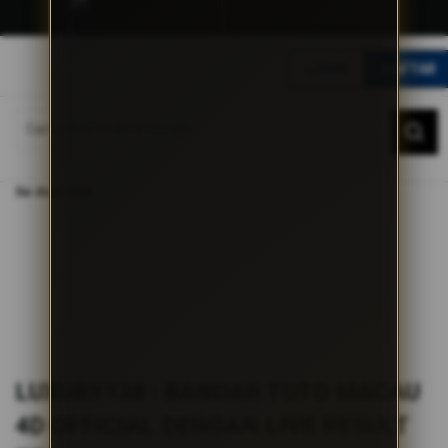
G
r
LOGIN
DAFTAR
a
t
DAFTAR
LOGIN
i
s
O
Home
n
LUXURY138 : Bandar Toto Macau 4D Official Dengan Live Result Tercepat
Se-Asia 2026
g
k
i
r
s
e
-
I
n
d
LUXURY138 : BANDAR TOTO MACAU
o
n
4D OFFICIAL DENGAN LIVE RESULT
e