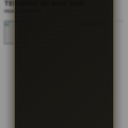
s
TERCEPAT SE-ASIA 2026
i
|
PROMO LUXURY138
2514-H1N03621452
a
Skip
!
to
the
end
of
the
images
gallery