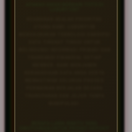
APAKAH AMAN BERMAIN TOTO DI
LUXURY138?
KEAMANAN ADALAH PRIORITAS
UTAMA KAMI. LUXURY138
MENGGUNAKAN TEKNOLOGI ENKRIPSI
DATA TINGKAT TINGGI UNTUK
MELINDUNGI INFORMASI PRIBADI DAN
TRANSAKSI FINANSIAL SETIAP
MEMBER. KAMI MENJAMIN
KERAHASIAAN DATA ANDA SERTA
MEMASTIKAN SELURUH PROSES
PERMAINAN BERJALAN SECARA
TRANSPARAN DAN JUJUR TANPA
MANIPULASI.
BERAPA LAMA WAKTU YANG
DIBUTUHKAN UNTUK PROSES DEPOSIT